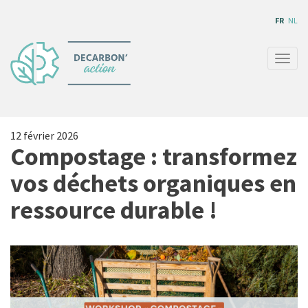
Aller
FR
NL
au
contenu
principal
Togg
navig
12 février 2026
Compostage : transformez
vos déchets organiques en
ressource durable !